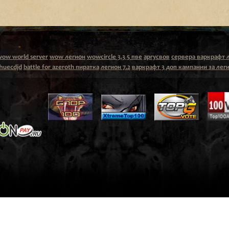
wow world server
wow легион
wowcircle 3.3 5 пве
аргусвов
сервера варкрафт 
huecdjd
battle for azeroth пиратка
легион 7.2
варкрафт 3 доп кампании за лег