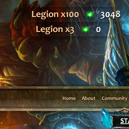
Legion x100
3048
Legion x3
0
Home
About
Community
ST