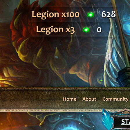
Legion x100
628
Legion x3
0
Home
About
Community
ST