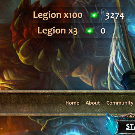
Legion x100
3274
Legion x3
0
Home
About
Community
ST